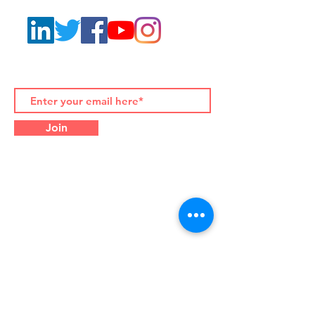
Iscriviti alle nostre newsletter
Join
Contact Details:
Palazzo Albertoni Spinola
Piazza di Campitelli 2, 00186
Rome (Italy)
Office Tel.
+39-06-916-505-
710
WhatsApp/WeChat
+39-333-