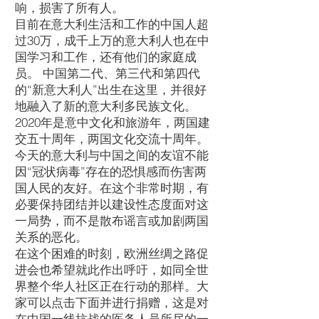
响，损害了所有人。
目前在意大利生活和工作的中国人超
过30万，成千上万的意大利人也在中
国学习和工作，还有他们的家庭成
员。 中国第二代、第三代和第四代
的“新意大利人”出生在这里，并很好
地融入了新的意大利多民族文化。
2020年是意中文化和旅游年，两国建
交五十周年，两国文化交流十周年。
今天的意大利与中国之间的友谊不能
因“冠状病毒”存在的恐惧感而伤害两
国人民的友好。在这个非常时期，有
必要保持团结并以建设性态度面对这
一局势，而不是散布谣言或加剧两国
关系的恶化。
在这个困难的时刻，欧洲丝绸之路促
进会也希望就此作出呼吁，如同全世
界整个华人社区正在行动的那样。大
家可以点击下面并进行捐赠，这是对
在中国一线抗战的医务人员所尽的一