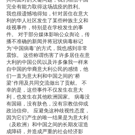
完全有能力取得这场战疫的胜利。
我也很遗憾地得知，针对居住在意大
利的华人社区发生了某些种族主义和
歧视事件，特别是在学校发生的事
件。 对于部分媒体影响公众舆论，传
播不准确的新闻并将冠状病毒标记
为“中国病毒”的方式，我也感到非常
震惊。 这些称谓伤害了许多居住在意
大利的中国公民以及许多像我一样来
自中国的华裔意大利公民的感情，他
们一直为意大利和中国之间的“桥
梁”作用及共同交流做出了贡献。 不
幸的是，这些事件不仅发生在意大
利，也发生在其他欧洲国家。 病毒没
有国籍，没有肤色，没有宗教信仰或
政治信仰。 应避免这种歧视性态度，
因为它们产生的唯一结果是为意大利
（及欧洲）和中国之间的长期友谊造
成障碍，并造成严重的社会经济影