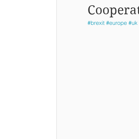
Coopera
#brexit
#europe
#uk