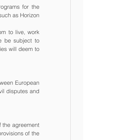
ograms for the 
such as Horizon 
m to live, work 
e be subject to 
ies will deem to 
tween European 
vil disputes and 
 the agreement 
rovisions of the 