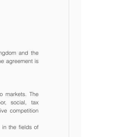
ingdom and the 
e agreement is 
o markets. The 
, social, tax 
ve competition 
n the fields of 