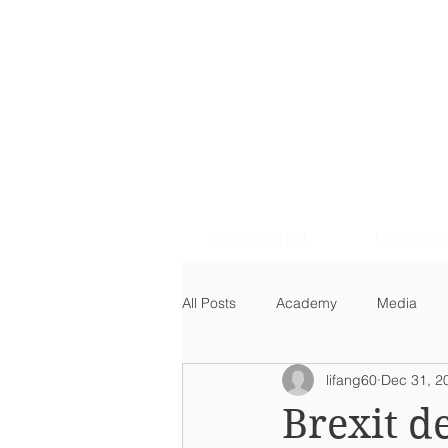
SILK COUNCIL
LOVE CHIN
All Posts
Academy
Media
lifang60
Dec 31, 2
Business, Law & Geopolitics
Brexit d