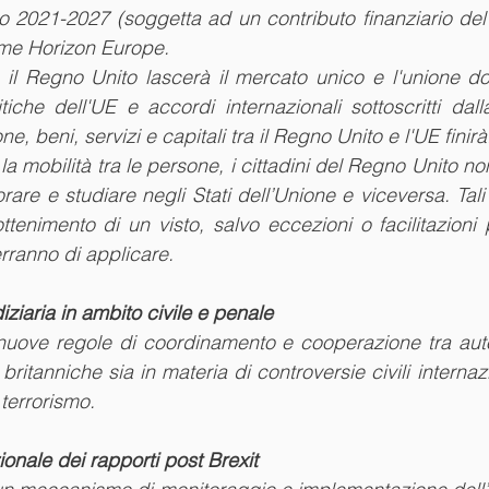
do 2021-2027 (soggetta ad un contributo finanziario del
ome Horizon Europe.
il Regno Unito lascerà il mercato unico e l'unione dog
tiche dell'UE e accordi internazionali sottoscritti dall
e, beni, servizi e capitali tra il Regno Unito e l'UE finirà
a mobilità tra le persone, i cittadini del Regno Unito no
vorare e studiare negli Stati dell’Unione e viceversa. Tali 
ottenimento di un visto, salvo eccezioni o facilitazioni 
erranno di applicare.  
ziaria in ambito civile e penale
uove regole di coordinamento e cooperazione tra autori
britanniche sia in materia di controversie civili internazi
 terrorismo.
onale dei rapporti post Brexit