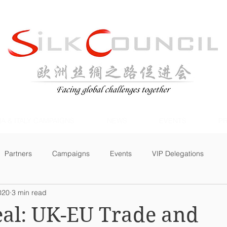
A & ITALY CAMPAIGNS
NEWS
EVENTS
PR
Partners
Campaigns
Events
VIP Delegations
020
3 min read
eal: UK-EU Trade and