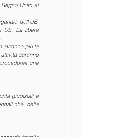
 Regno Unito al 
anale dell'UE, 
a UE. La libera 
.
n avranno più la 
attività saranno 
procedurali che 
tà giudiziali e 
onali che  nella 