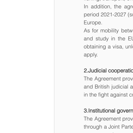
In addition, the ag
period 2021-2027 (su
Europe.
As for mobility betw
and study in the EU
obtaining a visa, unl
apply.
2.Judicial cooperatio
The Agreement provi
and British judicial 
in the fight against 
3.Institutional gover
The Agreement provi
through a Joint Parte