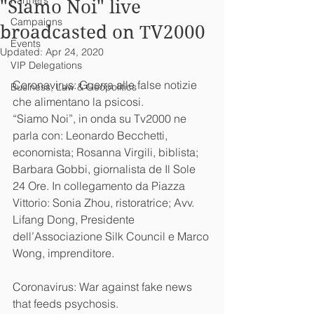
Partners
"Siamo Noi" live
Campaigns
broadcasted on TV2000
Events
Updated:
Apr 24, 2020
VIP Delegations
Coronavirus: Guerra alle false notizie 
Business, Law & Geopolitics
che alimentano la psicosi.
“Siamo Noi”, in onda su Tv2000 ne 
parla con: Leonardo Becchetti, 
economista; Rosanna Virgili, biblista; 
Barbara Gobbi, giornalista de Il Sole 
24 Ore. In collegamento da Piazza 
Vittorio: Sonia Zhou, ristoratrice; Avv. 
Lifang Dong, Presidente 
dell’Associazione Silk Council e Marco 
Wong, imprenditore.
Coronavirus: War against fake news 
that feeds psychosis.