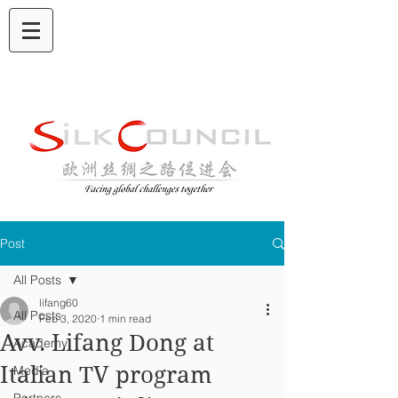
Post
All Posts
lifang60
All Posts
Feb 3, 2020
1 min read
Avv. Lifang Dong at
Academy
Italian TV program
Media