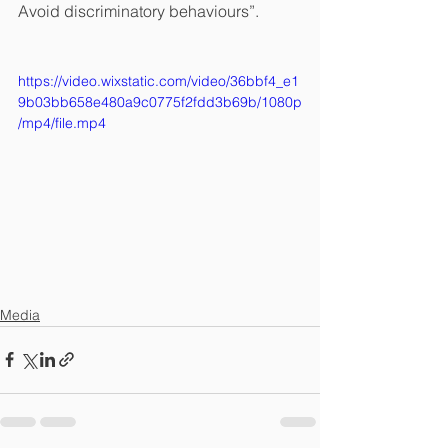
Avoid discriminatory behaviours”.
https://video.wixstatic.com/video/36bbf4_e1
9b03bb658e480a9c0775f2fdd3b69b/1080p
/mp4/file.mp4
Media