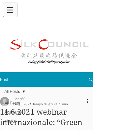
Post
All Posts
lifang60
All Posts
14 giu 2021
Tempo di lettura: 5 min
11.6.2021 webinar
Academy
internazionale: “Green
Media